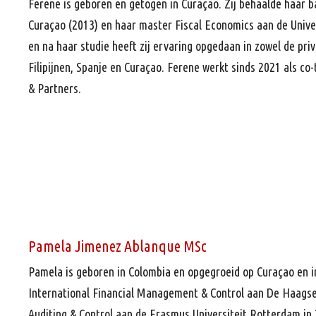
Ferene is geboren en getogen in Curaçao. Zij behaalde haar b
Curaçao (2013) en haar master Fiscal Economics aan de Univer
en na haar studie heeft zij ervaring opgedaan in zowel de priv
Filipijnen, Spanje en Curaçao. Ferene werkt sinds 2021 als co
& Partners.
Pamela Jimenez Ablanque MSc
Pamela is geboren in Colombia en opgegroeid op Curaçao en i
International Financial Management & Control aan De Haagse
Auditing & Control aan de Erasmus Universiteit Rotterdam in