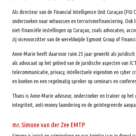
Als directeur van de Financial Intelligence Unit Curaçao (FIU 
onderzoeken naar witwassen en terrorismefinanciering. Ook l
niet-financiële instellingen op Curaçao, zoals advocaten, ac
zij vicevoorzitter van de wereldwijde Egmont Group of Financia
Anne-Marie heeft daarvoor ruim 25 jaar gewerkt als juridisch
als advocaat op het gebied van de juridische aspecten van ICT
telecommunicatie, privacy, intellectuele eigendom en cyber cri
en boeken en een regelmatig spreker op seminars en conferen
Thans is Anne-Marie adviseur, onderzoeker en trainer op het 
integriteit, anti-money laundering en de geïntegreerde aanpa
mr. Simone van der Zee EMTP
Simone is jurist en criminoloog en was twintig jaar in dienst v