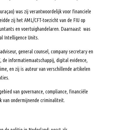
Curaçao) was zij verantwoordelijk voor financiele
eidde zij het AML/CFT-toezicht van de FIU op
countants en voertuighandelaren. Daarnaast was
l Intelligence Units.
 adviseur, general counsel, company secretary en
, de informatiemaatschappij, digital evidence,
me, en zij is auteur van verschillende artikelen
ties.
gebied van governance, compliance, financiële
k van ondermijnende criminaliteit.
an de politie in Nederland; eerst als